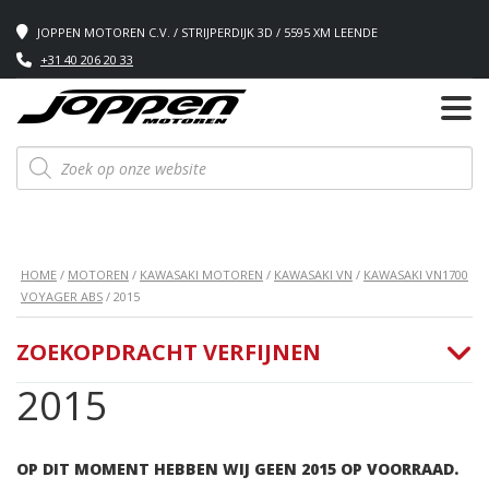
JOPPEN MOTOREN C.V. / STRIJPERDIJK 3D / 5595 XM LEENDE
+31 40 206 20 33
Producten
zoeken
HOME
/
MOTOREN
/
KAWASAKI MOTOREN
/
KAWASAKI VN
/
KAWASAKI VN1700
VOYAGER ABS
/ 2015
ZOEKOPDRACHT VERFIJNEN
2015
OP DIT MOMENT HEBBEN WIJ GEEN 2015 OP VOORRAAD.