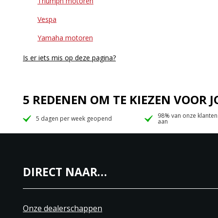
Triumph motoren
Vespa
Yamaha motoren
Is er iets mis op deze pagina?
5 REDENEN OM TE KIEZEN VOOR
98% van onze klanten
5 dagen per week geopend
aan
DIRECT NAAR…
Onze dealerschappen