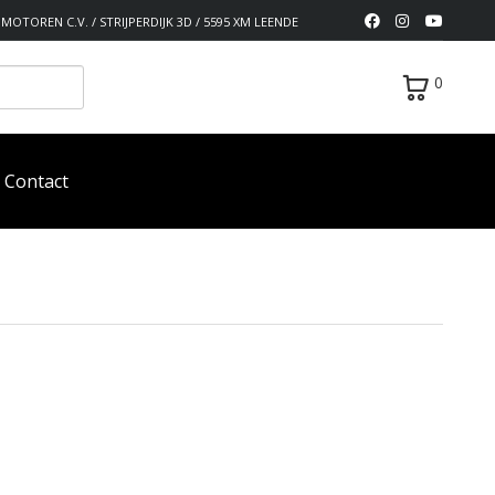
MOTOREN C.V. / STRIJPERDIJK 3D / 5595 XM LEENDE
0
Contact