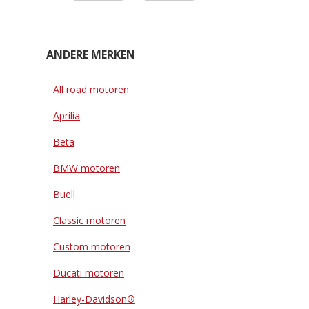
ANDERE MERKEN
All road motoren
Aprilia
Beta
BMW motoren
Buell
Classic motoren
Custom motoren
Ducati motoren
Harley-Davidson®