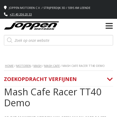
JOPPEN MOTOREN C.V. / STRIJPERDIJK 3D / 5595 XM LEENDE
+31 40 206 20 33
Producten
zoeken
HOME
/
MOTOREN
/
MASH
/
MASH CAFE
/ MASH CAFE RACER TT40 DEMO
ZOEKOPDRACHT VERFIJNEN
Mash Cafe Racer TT40
Demo