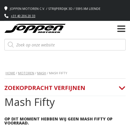
JOPPEN MOTOREN C.V. / STRIJPERDIJK 3D / 5595 XM LEENDE
+31 40 206 20 33
Producten
zoeken
HOME
/
MOTOREN
/
MASH
/ MASH FIFTY
ZOEKOPDRACHT VERFIJNEN
Mash Fifty
OP DIT MOMENT HEBBEN WIJ GEEN MASH FIFTY OP
VOORRAAD.