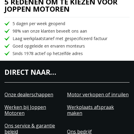
5 REDENEN OM TE KIEZEN VOOR
JOPPEN MOTOREN
5 dagen per week geopend
98% van onze klanten beveelt ons aan
Laag werkplaatstarief met gespecificeerd factuur
Goed opgeleide en ervaren monteurs
Sinds 1978 actief op hetzelfde adres
DIRECT NAAR…
Onze dealerschappen
Motor verkopen of inruilen
Werken bij Joppen
Werkplaats afspraak
Motoren
maken
Ons service & garantie
beleid
Ons bedrijf