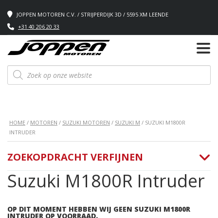
JOPPEN MOTOREN C.V. / STRIJPERDIJK 3D / 5595 XM LEENDE
+31 40 206 20 33
Producten
zoeken
HOME
/
MOTOREN
/
SUZUKI MOTOREN
/
SUZUKI M
/ SUZUKI M1800R
INTRUDER
ZOEKOPDRACHT VERFIJNEN
Suzuki M1800R Intruder
OP DIT MOMENT HEBBEN WIJ GEEN SUZUKI M1800R
INTRUDER OP VOORRAAD.