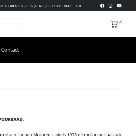
MOTOREN C.V. / STRIJPERDIJK 3D / 5595 XM LEENDE
0
Contact
VOORRAAD.
om staan. Joppen Motoren is sinds 1978 dé motorspeciaalzaak