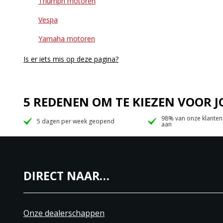
Triumph motoren
Vespa
Yamaha motoren
Is er iets mis op deze pagina?
5 REDENEN OM TE KIEZEN VOOR
98% van onze klanten
5 dagen per week geopend
aan
DIRECT NAAR…
Onze dealerschappen