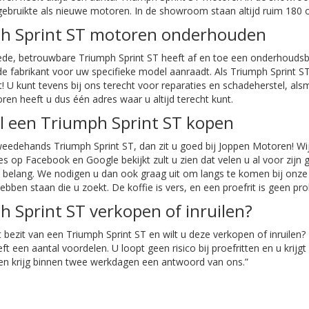
gebruikte als nieuwe motoren. In de showroom staan altijd ruim 180
h Sprint ST motoren onderhouden
de, betrouwbare Triumph Sprint ST heeft af en toe een onderhoudsb
e fabrikant voor uw specifieke model aanraadt. Als Triumph Sprint S
! U kunt tevens bij ons terecht voor reparaties en schadeherstel, al
en heeft u dus één adres waar u altijd terecht kunt.
wil een Triumph Sprint ST kopen
weedehands Triumph Sprint ST, dan zit u goed bij Joppen Motoren! Wij
es op Facebook en Google bekijkt zult u zien dat velen u al voor zijn
 belang. We nodigen u dan ook graag uit om langs te komen bij onze
ebben staan die u zoekt. De koffie is vers, en een proefrit is geen pr
 Sprint ST verkopen of inruilen?
t bezit van een Triumph Sprint ST en wilt u deze verkopen of inruil
t een aantal voordelen. U loopt geen risico bij proefritten en u krijg
 en krijg binnen twee werkdagen een antwoord van ons.”