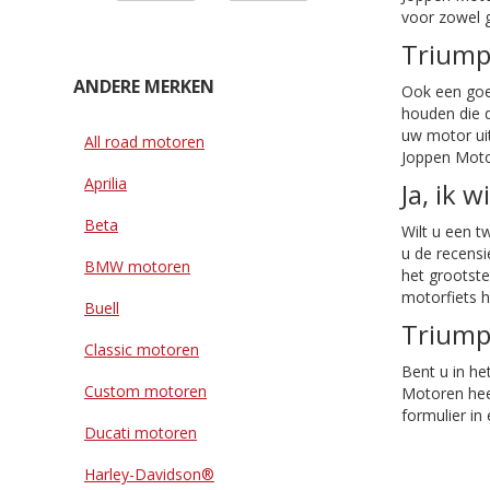
voor zowel 
Triump
ANDERE MERKEN
Ook een goe
houden die d
uw motor uit
All road motoren
Joppen Motor
Aprilia
Ja, ik 
Beta
Wilt u een t
u de recensi
BMW motoren
het grootste
motorfiets h
Buell
Triumph
Classic motoren
Bent u in he
Custom motoren
Motoren heef
formulier in
Ducati motoren
Harley-Davidson®