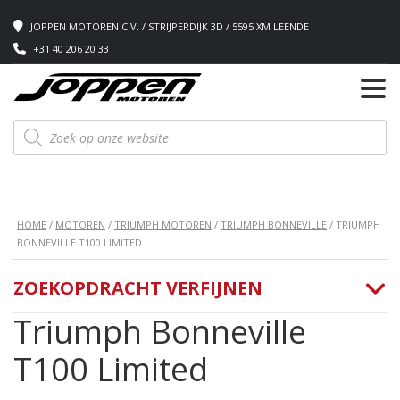
JOPPEN MOTOREN C.V. / STRIJPERDIJK 3D / 5595 XM LEENDE
+31 40 206 20 33
Producten
zoeken
HOME
/
MOTOREN
/
TRIUMPH MOTOREN
/
TRIUMPH BONNEVILLE
/ TRIUMPH
BONNEVILLE T100 LIMITED
ZOEKOPDRACHT VERFIJNEN
Triumph Bonneville
T100 Limited