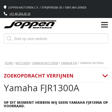
JOPPEN MOTOREN C.V. / STRIJPERDIJK 3D / 5595 XM LEENDE
+31 40 206 20 33
Producten
zoeken
HOME
/
MOTOREN
/
YAMAHA MOTOREN
/
YAMAHA FJR
/ YAMAHA FJR1300A
ZOEKOPDRACHT VERFIJNEN
Yamaha FJR1300A
OP DIT MOMENT HEBBEN WIJ GEEN YAMAHA FJR1300A OP
VOORRAAD.