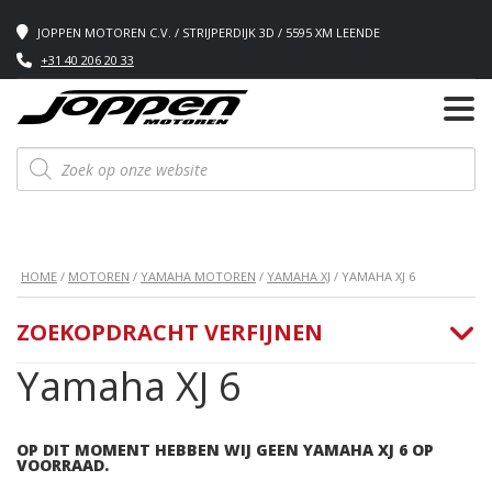
JOPPEN MOTOREN C.V. / STRIJPERDIJK 3D / 5595 XM LEENDE
+31 40 206 20 33
Producten
zoeken
HOME
/
MOTOREN
/
YAMAHA MOTOREN
/
YAMAHA XJ
/ YAMAHA XJ 6
ZOEKOPDRACHT VERFIJNEN
Yamaha XJ 6
OP DIT MOMENT HEBBEN WIJ GEEN YAMAHA XJ 6 OP
VOORRAAD.