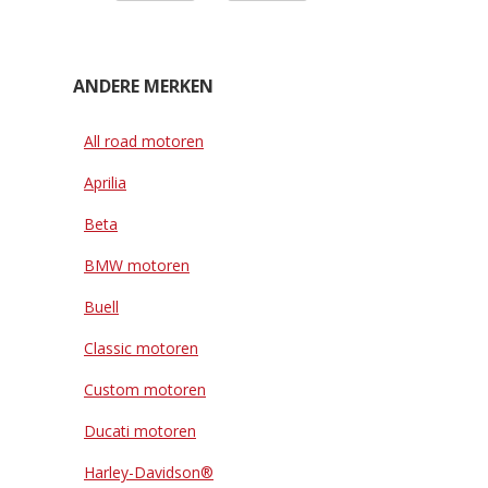
ANDERE MERKEN
All road motoren
Aprilia
Beta
BMW motoren
Buell
Classic motoren
Custom motoren
Ducati motoren
Harley-Davidson®