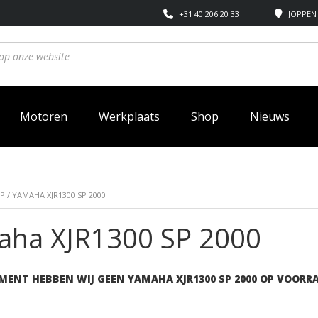
+31 40 206 20 33
JOPPEN 
Motoren
Werkplaats
Shop
Nieuws
SP
/ YAMAHA XJR1300 SP 2000
aha XJR1300 SP 2000
MENT HEBBEN WIJ GEEN YAMAHA XJR1300 SP 2000 OP VOORR