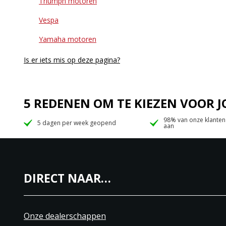
Triumph motoren
Vespa
Yamaha motoren
Is er iets mis op deze pagina?
5 REDENEN OM TE KIEZEN VOOR
98% van onze klanten
5 dagen per week geopend
aan
DIRECT NAAR…
Onze dealerschappen