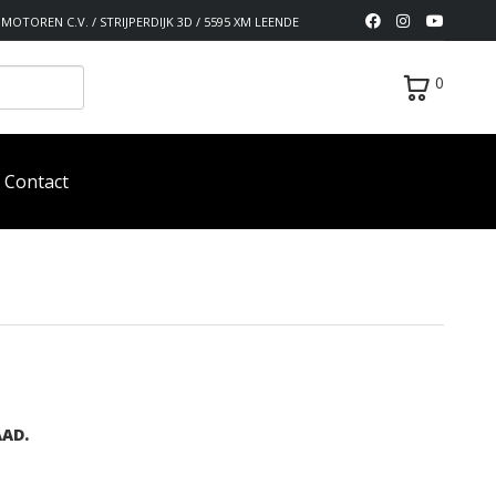
MOTOREN C.V. / STRIJPERDIJK 3D / 5595 XM LEENDE
0
Contact
AAD.