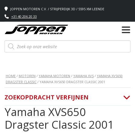
JOPPEN MOTOREN C.V. / STRIJPERDIJK 3D / 5595 XM LEENDE
+31 40 206 20 33
Producten
zoeken
HOME
/
MOTOREN
/
YAMAHA MOTOREN
/
YAMAHA XVS
/
YAMAHA XVS650
DRAGSTER CLASSIC
/ YAMAHA XVS650 DRAGSTER CLASSIC 2001
ZOEKOPDRACHT VERFIJNEN
Yamaha XVS650
Dragster Classic 2001