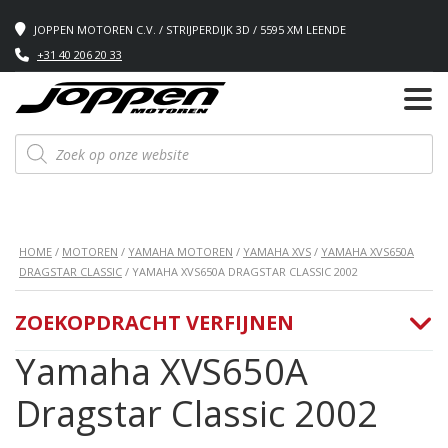
JOPPEN MOTOREN C.V. / STRIJPERDIJK 3D / 5595 XM LEENDE
+31 40 206 20 33
Producten
zoeken
HOME
/
MOTOREN
/
YAMAHA MOTOREN
/
YAMAHA XVS
/
YAMAHA XVS650A
DRAGSTAR CLASSIC
/ YAMAHA XVS650A DRAGSTAR CLASSIC 2002
ZOEKOPDRACHT VERFIJNEN
Yamaha XVS650A
Dragstar Classic 2002