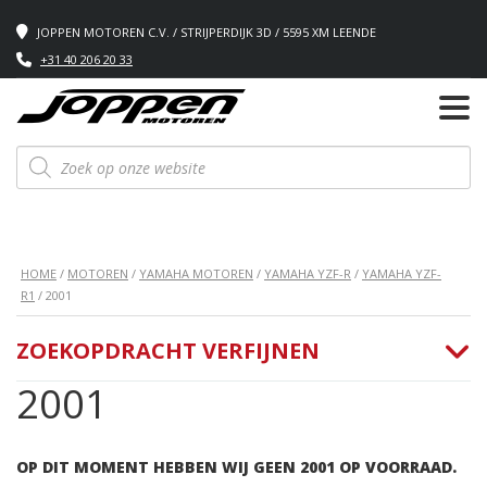
JOPPEN MOTOREN C.V. / STRIJPERDIJK 3D / 5595 XM LEENDE
+31 40 206 20 33
Producten
zoeken
HOME
/
MOTOREN
/
YAMAHA MOTOREN
/
YAMAHA YZF-R
/
YAMAHA YZF-
R1
/ 2001
ZOEKOPDRACHT VERFIJNEN
2001
OP DIT MOMENT HEBBEN WIJ GEEN 2001 OP VOORRAAD.