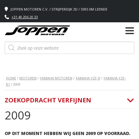
JOPPEN MOTOREN C.V. / STRIJPERDIJK 3D / 5595 XM LEENDE
+31 40 206 20 33
Producten
zoeken
HOME
/
MOTOREN
/
YAMAHA MOTOREN
/
YAMAHA YZF-R
/
YAMAHA YZF-
R1
/ 2009
ZOEKOPDRACHT VERFIJNEN
2009
OP DIT MOMENT HEBBEN WIJ GEEN 2009 OP VOORRAAD.