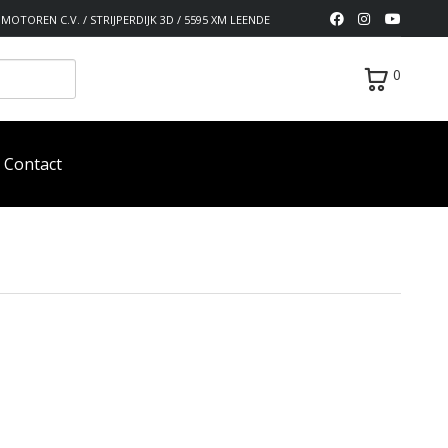
MOTOREN C.V. / STRIJPERDIJK 3D / 5595 XM LEENDE
0
Contact