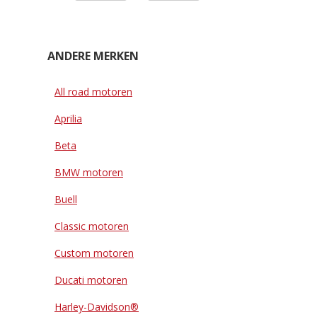
ANDERE MERKEN
All road motoren
Aprilia
Beta
BMW motoren
Buell
Classic motoren
Custom motoren
Ducati motoren
Harley-Davidson®