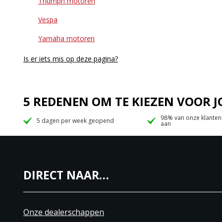
Triumph motoren
Vespa
Yamaha motoren
Is er iets mis op deze pagina?
5 REDENEN OM TE KIEZEN VOOR
98% van onze klanten
5 dagen per week geopend
aan
DIRECT NAAR…
Onze dealerschappen