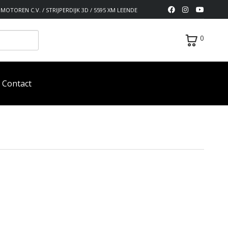
MOTOREN C.V. / STRIJPERDIJK 3D / 5595 XM LEENDE
0
Contact