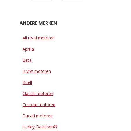
ANDERE MERKEN
All road motoren
Aprilia
Beta
BMW motoren
Buell
Classic motoren
Custom motoren
Ducati motoren
Harley-Davidson®