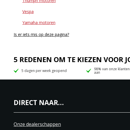
Triumph motoren
Vespa
Yamaha motoren
Is er iets mis op deze pagina?
5 REDENEN OM TE KIEZEN VOOR
98% van onze klanten
5 dagen per week geopend
aan
DIRECT NAAR…
Onze dealerschappen