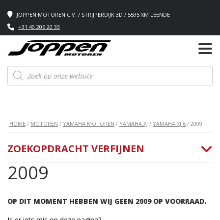
JOPPEN MOTOREN C.V. / STRIJPERDIJK 3D / 5595 XM LEENDE
+31 40 206 20 33
Producten
zoeken
HOME
/
MOTOREN
/
YAMAHA MOTOREN
/
YAMAHA XJ
/
YAMAHA XJ 6
/ 2009
ZOEKOPDRACHT VERFIJNEN
2009
OP DIT MOMENT HEBBEN WIJ GEEN 2009 OP VOORRAAD.
Is er iets mis op deze pagina?